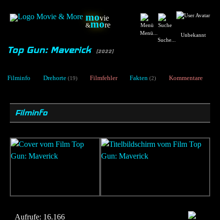
mo
vie
mo
re
&
Menü...
Unbekannt
Suche...
Top Gun: Maverick
[2022]
Filminfo
Drehorte
Filmfehler
Fakten
Kommentare
(19)
(2)
Filminfo
Aufrufe:
16.166