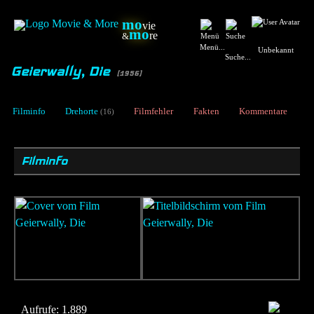
mo
vie
mo
re
&
Menü...
Unbekannt
Suche...
Geierwally, Die
[1956]
Filminfo
Drehorte
Filmfehler
Fakten
Kommentare
(16)
Filminfo
Aufrufe:
1.889