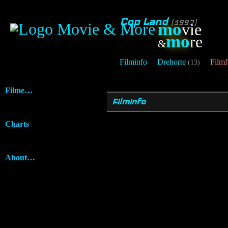
Cop Land
[1997]
mo
vie
mo
re
&
Filminfo
Drehorte
Filmf
(13)
Filme…
Filminfo
Charts
About…