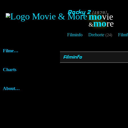
Rocky 2
[1979]
mo
vie
mo
re
&
Filminfo
Drehorte
Filmf
(24)
Filme…
Filminfo
Charts
About…