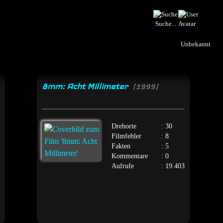
Suche...
Unbekannt
8mm: Acht Millimeter
[1999]
Drehorte
: 30
Filmfehler
: 8
Fakten
: 5
Kommentare
: 0
Aufrufe
: 19.403