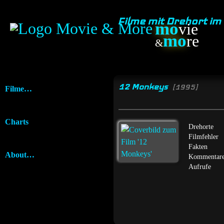
Filme mit Drehort i
mo
vie
mo
re
&
12 Monkeys
[1995]
Filme…
Charts
Drehorte
Filmfehler
Fakten
About…
Kommentar
Aufrufe