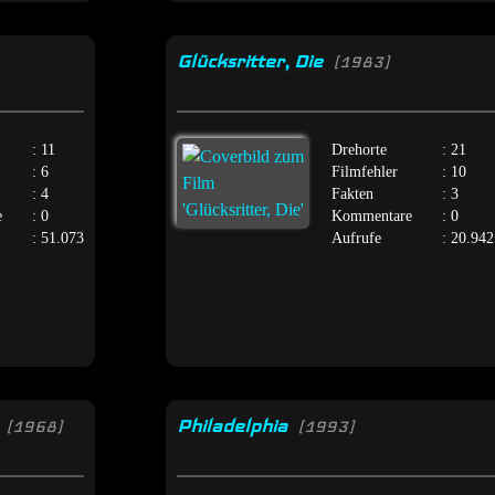
Glücksritter, Die
[1983]
: 11
Drehorte
: 21
: 6
Filmfehler
: 10
: 4
Fakten
: 3
e
: 0
Kommentare
: 0
: 51.073
Aufrufe
: 20.942
n
Philadelphia
[1968]
[1993]