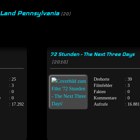
m Land Pennsylvania
(20)
72 Stunden - The Next Three Days
[2010]
: 25
Drehorte
: 39
: 3
Filmfehler
: 3
: 0
Fakten
: 0
e
: 0
Kommentare
: 0
: 17.292
Aufrufe
: 16.881