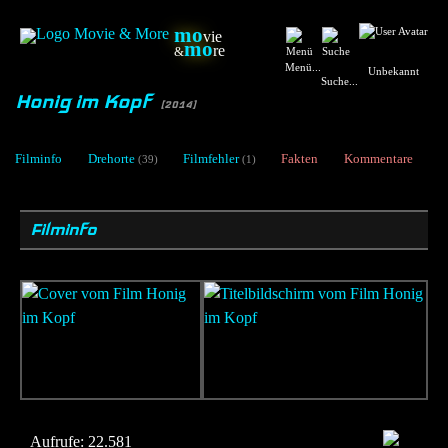
mo
vie
mo
re
&
Menü...
Unbekannt
Suche...
Honig im Kopf
[2014]
Filminfo
Drehorte
Filmfehler
Fakten
Kommentare
(39)
(1)
Filminfo
Aufrufe:
22.581