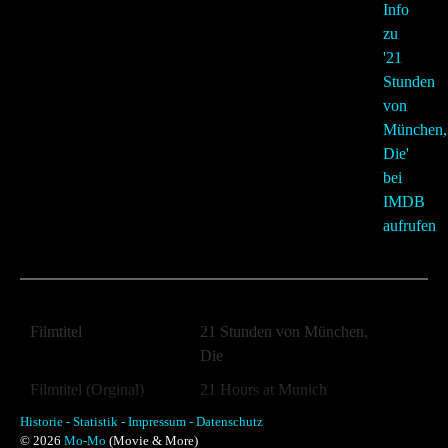
Filmtitel
21 Stunden von München,
Die
Filmtitel (Orginal)
21 Hours at Munich
Historie -
Jahr:
Statistik -
Impressum -
Datenschutz
1976
© 2026
Mo-Mo
(Movie & More)