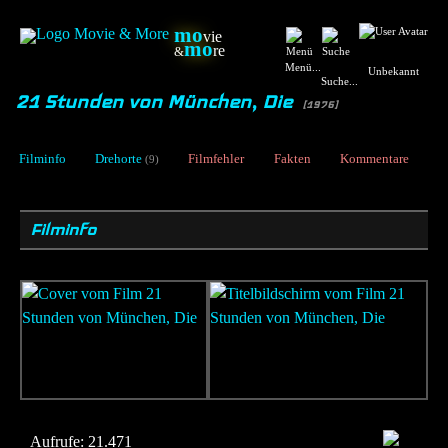
mo
vie
mo
re
&
Menü...
Unbekannt
Suche...
21 Stunden von München, Die
[1976]
Filminfo
Drehorte
Filmfehler
Fakten
Kommentare
(9)
Filminfo
Aufrufe:
21.471