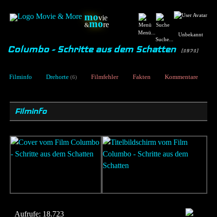
mo
vie
mo
re
&
Menü...
Unbekannt
Suche...
Columbo - Schritte aus dem Schatten
[1971]
Filminfo
Drehorte
Filmfehler
Fakten
Kommentare
(6)
Filminfo
Aufrufe:
18.723