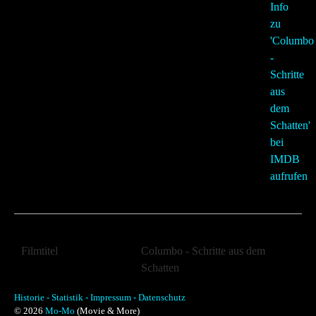
Filmtitel
Columbo - Schritte aus dem
Schatten
Filmtitel (Orginal)
Lady in Waiting
Historie -
Statistik -
Impressum -
Datenschutz
© 2026
Mo-Mo
(Movie & More)
Jahr:
1971