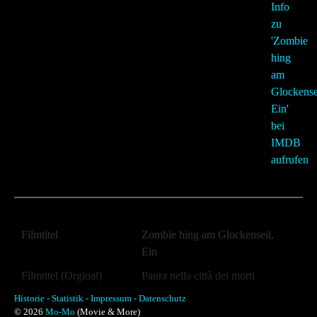
Filmtitel
Zombie hing am Glockenseil,
Ein
Filmtitel (Orginal)
Paura nella città dei morti
viventi
Historie -
Statistik -
Impressum -
Datenschutz
© 2026
Mo-Mo
(Movie & More)
Filmtitel (Alternativ)
City of the living Dead,