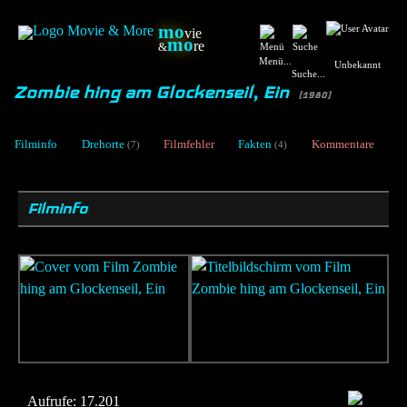
mo
vie
mo
re
&
Menü...
Unbekannt
Suche...
Zombie hing am Glockenseil, Ein
[1980]
Filminfo
Drehorte
Filmfehler
Fakten
Kommentare
(7)
(4)
Filminfo
Aufrufe:
17.201