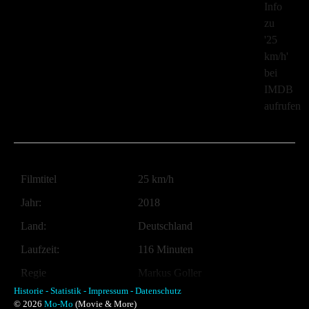
Filmtitel
25 km/h
Jahr:
2018
Land:
Deutschland
Laufzeit:
116 Minuten
Regie
Markus Goller
Historie -
Statistik -
Impressum -
Datenschutz
Musik:
Andrej Melita, Peter Horn
© 2026
Mo-Mo
(Movie & More)