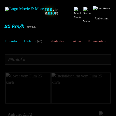
mo
vie
mo
re
&
Menü...
Unbekannt
Suche...
25 km/h
[2018]
Filminfo
Drehorte
Filmfehler
Fakten
Kommentare
(40)
Filminfo
Aufrufe:
2.172