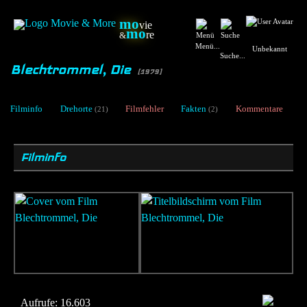
mo
vie
mo
re
&
Menü...
Unbekannt
Suche...
Blechtrommel, Die
[1979]
Filminfo
Drehorte
Filmfehler
Fakten
Kommentare
(21)
(2)
Filminfo
Aufrufe:
16.603