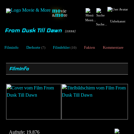
mo
vie
mo
re
&
Menü...
Unbekannt
Suche...
From Dusk Till Dawn
[1996]
Filminfo
Drehorte
Filmfehler
Fakten
Kommentare
(7)
(10)
Filminfo
Aufrufe:
19.876