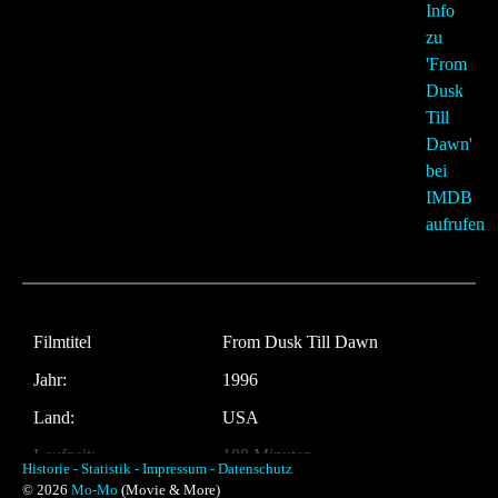
Filmtitel
From Dusk Till Dawn
Jahr:
1996
Land:
USA
Laufzeit:
108 Minuten
Historie -
Statistik -
Impressum -
Datenschutz
© 2026
Mo-Mo
(Movie & More)
Regie
Robert Rodriguez