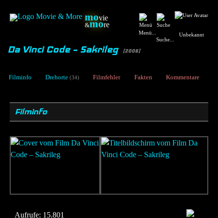
mo
vie
mo
re
&
Menü...
Unbekannt
Suche...
Da Vinci Code – Sakrileg
[2006]
Filminfo
Drehorte
Filmfehler
Fakten
Kommentare
(34)
Filminfo
Aufrufe:
15.801