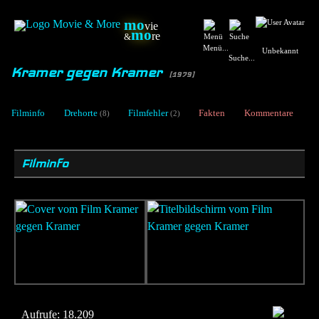
mo
vie
mo
re
&
Menü...
Unbekannt
Suche...
Kramer gegen Kramer
[1979]
Filminfo
Drehorte
Filmfehler
Fakten
Kommentare
(8)
(2)
Filminfo
Aufrufe:
18.209