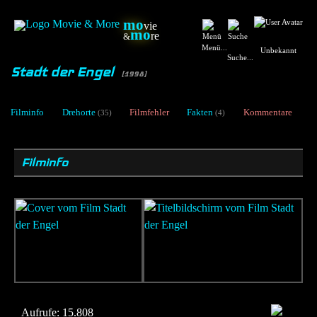
mo
vie
mo
re
&
Menü...
Unbekannt
Suche...
Stadt der Engel
[1998]
Filminfo
Drehorte
Filmfehler
Fakten
Kommentare
(35)
(4)
Filminfo
Aufrufe:
15.808