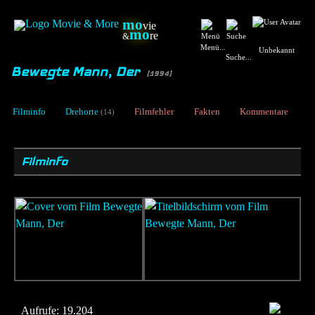
mo
vie
mo
re
&
Menü...
Unbekannt
Suche...
Bewegte Mann, Der
[1994]
Filminfo
Drehorte
Filmfehler
Fakten
Kommentare
(14)
Filminfo
Aufrufe:
19.204