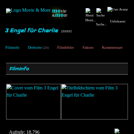
mo
vie
mo
re
&
Menü...
Unbekannt
Suche...
3 Engel für Charlie
[2000]
Filminfo
Drehorte
Filmfehler
Fakten
Kommentare
(24)
Filminfo
Aufrufe:
18.796