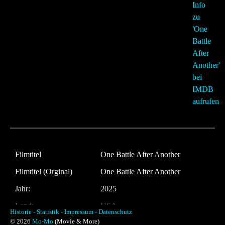
Filmtitel
One Battle After Another
Filmtitel (Orginal)
One Battle After Another
Jahr:
2025
Land:
USA
Historie -
Statistik -
Impressum -
Datenschutz
© 2026
Mo-Mo
(Movie & More)
Laufzeit:
162 Minuten