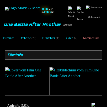
mo
vie
mo
re
&
Menü...
Unbekannt
Suche...
One Battle After Another
[2025]
Filminfo
Drehorte
Filmfehler
Fakten
Kommentare
(70)
(1)
(2)
Filminfo
Aufrufe:
3.852