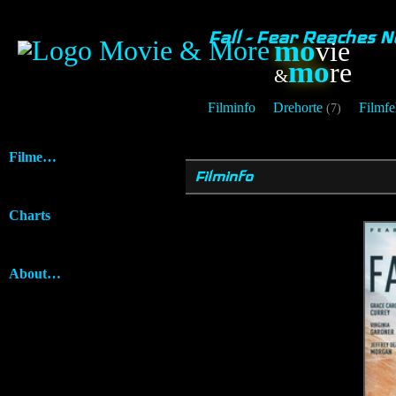
Fall - Fear Reaches 
mo
vie
mo
re
&
Filminfo
Drehorte
Filmfe
(7)
Filme…
Filminfo
Charts
About…