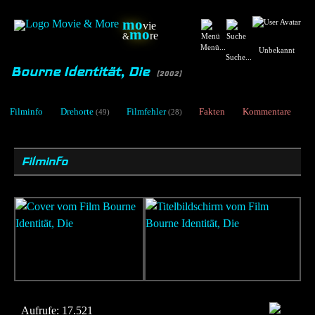
mo
vie
mo
re
&
Menü...
Unbekannt
Suche...
Bourne Identität, Die
[2002]
Filminfo
Drehorte
Filmfehler
Fakten
Kommentare
(49)
(28)
Filminfo
Aufrufe:
17.521