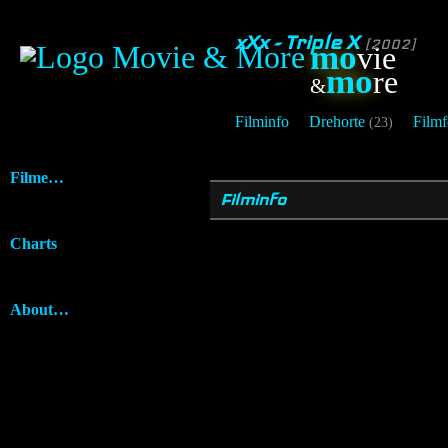
xXx - Triple X
[2002]
mo
vie
mo
re
&
Filminfo
Drehorte
Filmf
(23)
Filme…
Filminfo
Charts
About…