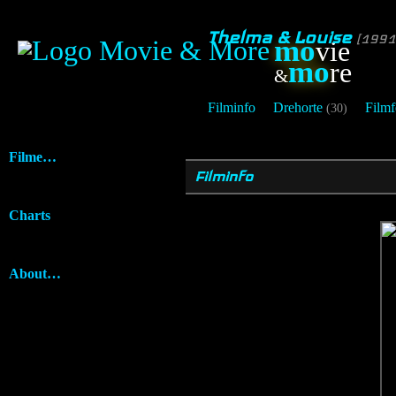
Thelma & Louise
[1991
mo
vie
mo
re
&
Filminfo
Drehorte
Filmf
(30)
Filme…
Filminfo
Charts
About…