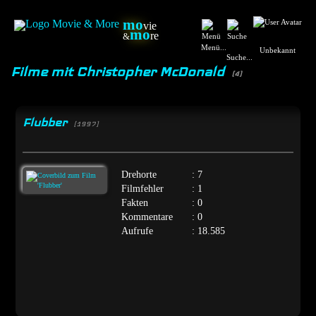
mo
vie
mo
re
&
Menü...
Unbekannt
Suche...
Filme mit Christopher McDonald
(4)
Flubber
[1997]
Drehorte
: 7
Filmfehler
: 1
Fakten
: 0
Kommentare
: 0
Aufrufe
: 18.585