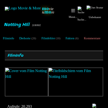
mo
vie
mo
re
&
Menü...
Unbekannt
Suche...
Notting Hill
[1999]
Filminfo
Drehorte
Filmfehler
Fakten
Kommentare
(20)
(10)
(6)
Filminfo
Aufrufe:
20.293