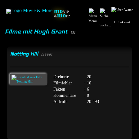
mo
vie
mo
re
&
Menü...
Unbekannt
Suche...
Filme mit Hugh Grant
(2)
Notting Hill
[1999]
Drehorte
: 20
Filmfehler
: 10
Fakten
: 6
Kommentare
: 0
Aufrufe
: 20.293