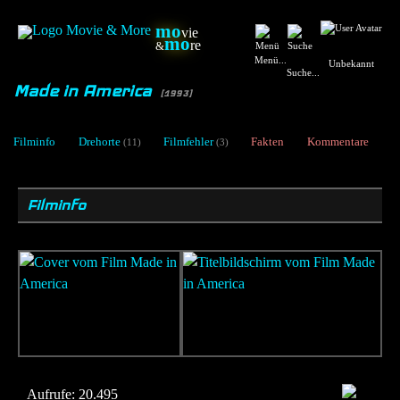
mo
vie
mo
re
&
Menü...
Unbekannt
Suche...
Made in America
[1993]
Filminfo
Drehorte
Filmfehler
Fakten
Kommentare
(11)
(3)
Filminfo
Aufrufe:
20.495