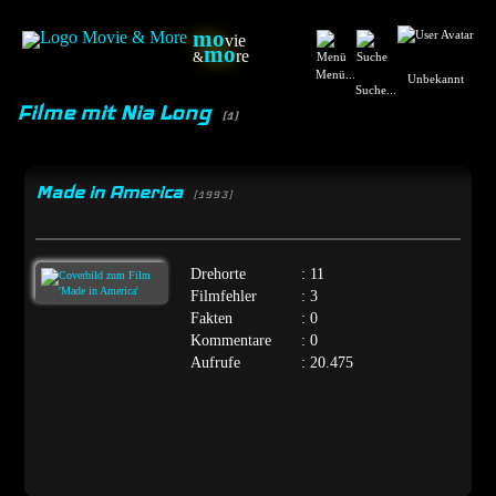
mo
vie
mo
re
&
Menü...
Unbekannt
Suche...
Filme mit Nia Long
(1)
Made in America
[1993]
Drehorte
: 11
Filmfehler
: 3
Fakten
: 0
Kommentare
: 0
Aufrufe
: 20.475