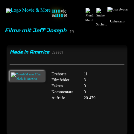
mo
vie
mo
re
&
Menü...
Unbekannt
Suche...
Filme mit Jeff Joseph
(1)
Made in America
[1993]
Drehorte
: 11
Filmfehler
: 3
Fakten
: 0
Kommentare
: 0
Aufrufe
: 20.479