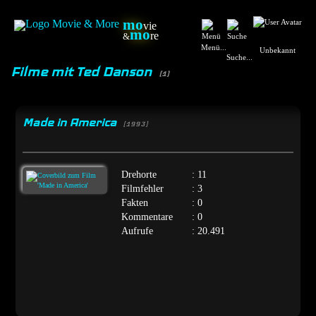
mo
vie
mo
re
&
Menü...
Unbekannt
Suche...
Filme mit Ted Danson
(1)
Made in America
[1993]
Drehorte
: 11
Filmfehler
: 3
Fakten
: 0
Kommentare
: 0
Aufrufe
: 20.491