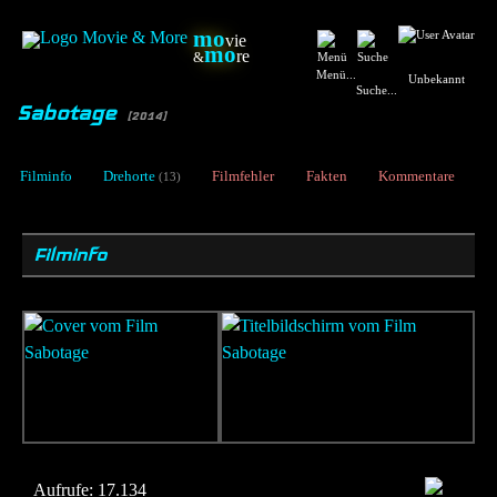
mo
vie
mo
re
&
Menü...
Unbekannt
Suche...
Sabotage
[2014]
Filminfo
Drehorte
Filmfehler
Fakten
Kommentare
(13)
Filminfo
Aufrufe:
17.134