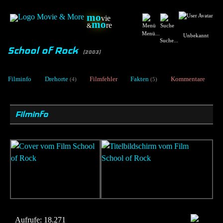
mo
vie
mo
re
&
Menü...
Unbekannt
Suche...
School of Rock
[2003]
Filminfo
Drehorte
Filmfehler
Fakten
Kommentare
(4)
(5)
Filminfo
Aufrufe:
18.271