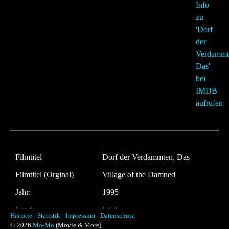
Filmtitel
Dorf der Verdammten, Das
Filmtitel (Orginal)
Village of the Damned
Jahr:
1995
Land:
USA
Historie -
Statistik -
Impressum -
Datenschutz
© 2026
Mo-Mo
(Movie & More)
Laufzeit:
98 Minuten