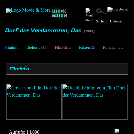
mo
vie
mo
re
&
Menü...
Unbekannt
Suche...
Dorf der Verdammten, Das
[1995]
Filminfo
Drehorte
Filmfehler
Fakten
Kommentare
(31)
(2)
Filminfo
Aufrufe:
14.090