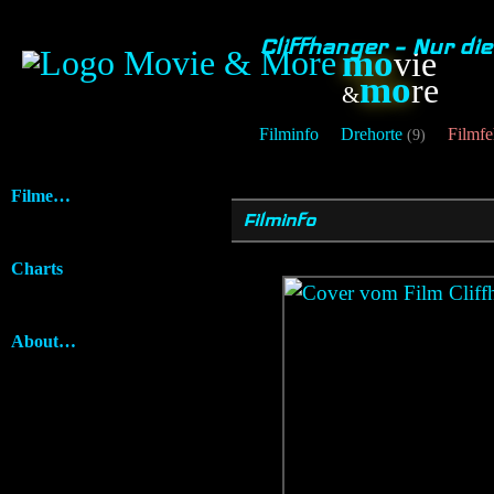
Cliffhanger – Nur di
mo
vie
mo
re
&
Filminfo
Drehorte
Filmfe
(9)
Filme…
Filminfo
Charts
About…