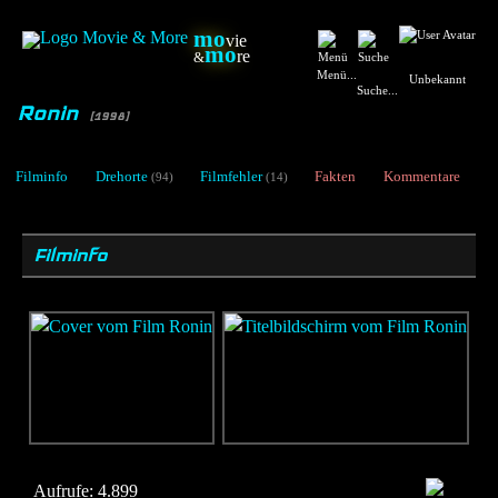
mo
vie
mo
re
&
Menü...
Unbekannt
Suche...
Ronin
[1998]
Filminfo
Drehorte
Filmfehler
Fakten
Kommentare
(94)
(14)
Filminfo
Aufrufe:
4.899