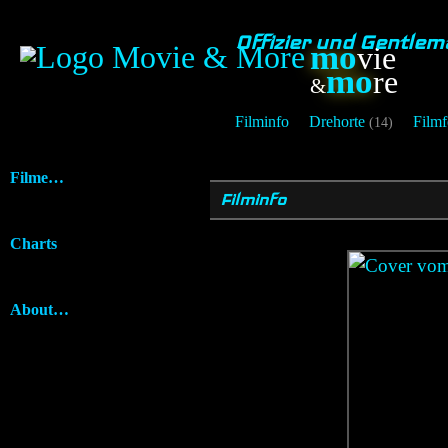
Offizier und Gentlem
mo
vie
mo
re
&
Filminfo
Drehorte
Filmf
(14)
Filme…
Filminfo
Charts
About…