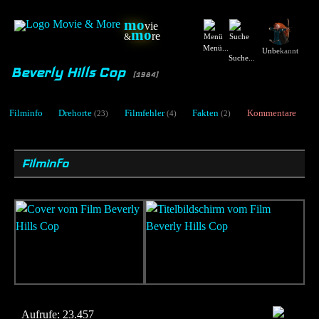
mo
vie
mo
re
&
Menü...
Unbekannt
Suche...
Beverly Hills Cop
[1984]
Filminfo
Drehorte
Filmfehler
Fakten
Kommentare
(23)
(4)
(2)
Filminfo
Aufrufe:
23.457