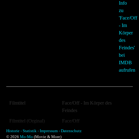
Filmtitel
Face/Off - Im Körper des
Feindes
Filmtitel (Orginal)
Face/Off
Historie -
Jahr:
Statistik -
Impressum -
Datenschutz
1997
© 2026
Mo-Mo
(Movie & More)