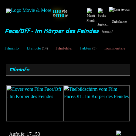
mo
vie
mo
re
&
Menü...
Unbekannt
Suche...
Face/Off - Im Körper des Feindes
[1997]
Filminfo
Drehorte
Filmfehler
Fakten
Kommentare
(14)
(3)
Filminfo
Aufrufe:
17.153