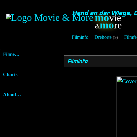
Hand an der Wiege, 
mo
vie
mo
re
&
Filminfo
Drehorte
Filmfe
(9)
Filme…
Filminfo
Charts
About…