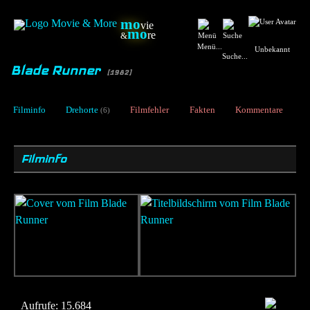
mo
vie
mo
re
&
Menü...
Unbekannt
Suche...
Blade Runner
[1982]
Filminfo
Drehorte
Filmfehler
Fakten
Kommentare
(6)
Filminfo
Aufrufe:
15.684