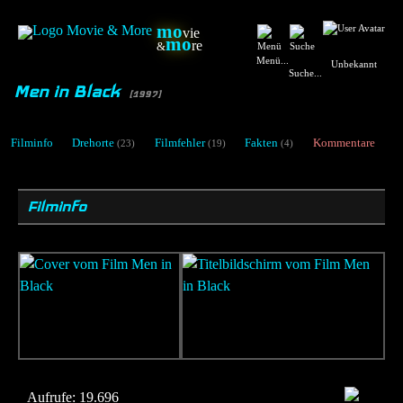
mo
vie
mo
re
&
Menü...
Unbekannt
Suche...
Men in Black
[1997]
Filminfo
Drehorte
Filmfehler
Fakten
Kommentare
(23)
(19)
(4)
Filminfo
Aufrufe:
19.696