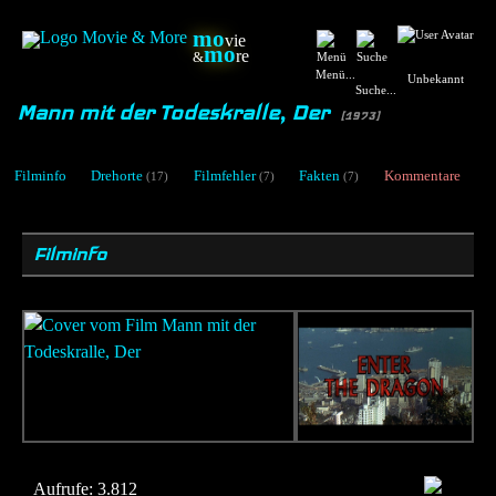
mo
vie
mo
re
&
Menü...
Unbekannt
Suche...
Mann mit der Todeskralle, Der
[1973]
Filminfo
Drehorte
Filmfehler
Fakten
Kommentare
(17)
(7)
(7)
Filminfo
Aufrufe:
3.812