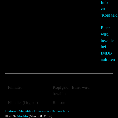
Filmtitel
Kopfgeld - Einer wird
bezahlen
Filmtitel (Orginal)
Ransom
Historie -
Jahr:
Statistik -
Impressum -
Datenschutz
1996
© 2026
Mo-Mo
(Movie & More)