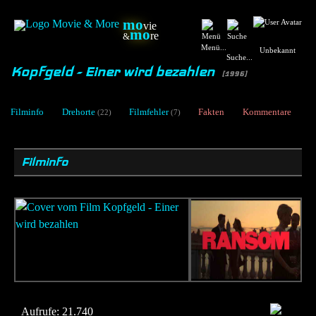
mo
vie
mo
re
&
Menü...
Unbekannt
Suche...
Kopfgeld - Einer wird bezahlen
[1996]
Filminfo
Drehorte
Filmfehler
Fakten
Kommentare
(22)
(7)
Filminfo
Aufrufe:
21.740