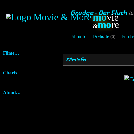
Grudge - Der Fluch
[2
mo
vie
mo
re
&
Filminfo
Drehorte
Filmfe
(6)
Filme…
Filminfo
Charts
About…