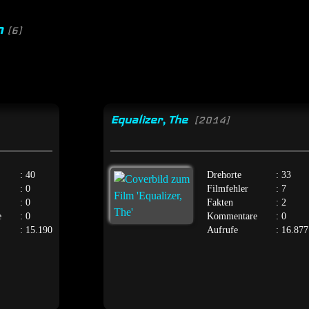
n
(6)
Equalizer, The
[2014]
: 40
Drehorte
: 33
: 0
Filmfehler
: 7
: 0
Fakten
: 2
e
: 0
Kommentare
: 0
: 15.190
Aufrufe
: 16.877