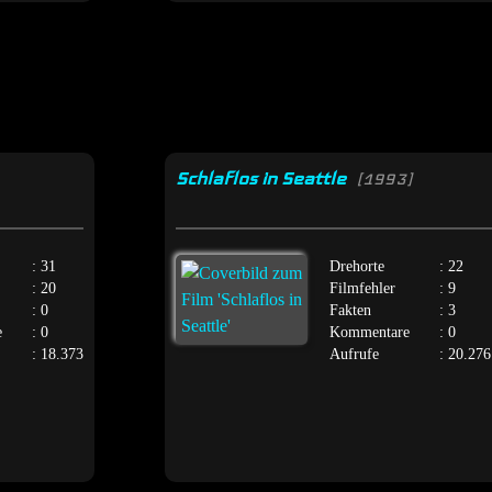
Schlaflos in Seattle
[1993]
: 31
Drehorte
: 22
: 20
Filmfehler
: 9
: 0
Fakten
: 3
e
: 0
Kommentare
: 0
: 18.373
Aufrufe
: 20.276