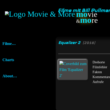
Filme mit Bill Pullma
mo
vie
mo
re
&
Equalizer 2
[2018]
Filme…
Charts
Drehorte
Filmfehler
Fakten
About…
Kommentar
Aufrufe