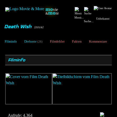
mo
vie
mo
re
&
Menü...
Unbekannt
Suche...
Death Wish
[2018]
Filminfo
Drehorte
Filmfehler
Fakten
Kommentare
(26)
Filminfo
Aufrufe:
4.364