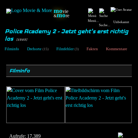
mo
vie
mo
re
&
Menü...
Unbekannt
Suche...
Police Academy 2 - Jetzt geht's erst richtig
los
[1985]
Filminfo
Drehorte
Filmfehler
Fakten
Kommentare
(15)
(3)
Filminfo
Aufrufe:
17.389