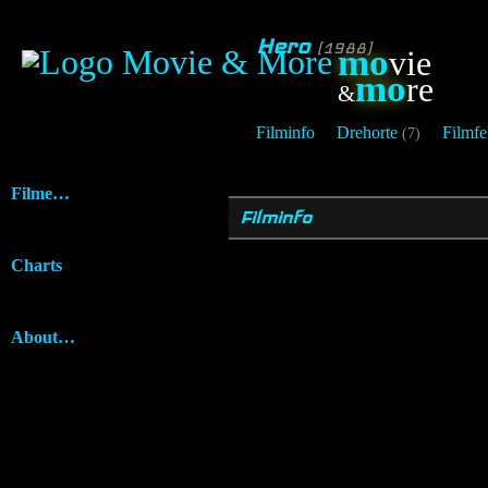
Hero
[1988]
mo
vie
mo
re
&
Filminfo
Drehorte
Filmfe
(7)
Filme…
Filminfo
Charts
About…