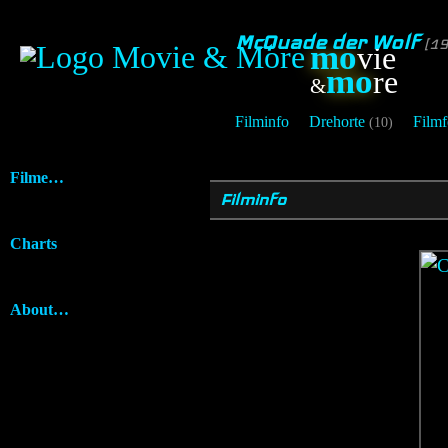
McQuade der Wolf
[1
mo
vie
mo
re
&
Filminfo
Drehorte
Filmf
(10)
Filme…
Filminfo
Charts
About…