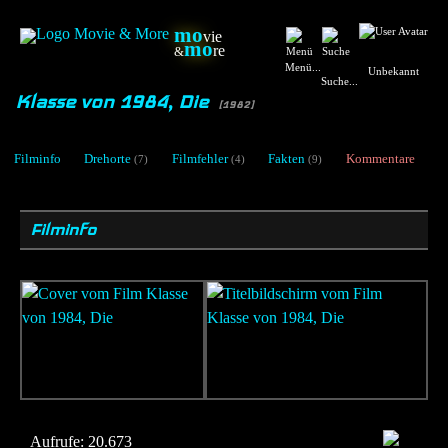
mo
vie
mo
re
&
Menü...
Unbekannt
Suche...
Klasse von 1984, Die
[1982]
Filminfo
Drehorte
Filmfehler
Fakten
Kommentare
(7)
(4)
(9)
Filminfo
Aufrufe:
20.673