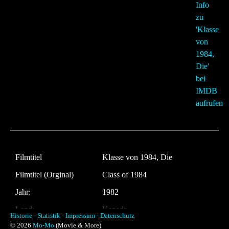
Filmtitel
Klasse von 1984, Die
Filmtitel (Orginal)
Class of 1984
Jahr:
1982
Land:
Kanada
Historie -
Statistik -
Impressum -
Datenschutz
© 2026
Mo-Mo
(Movie & More)
Laufzeit:
98 Minuten