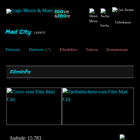
mo
vie
mo
re
&
Menü...
Unbekannt
Suche...
Mad City
[1997]
Filminfo
Drehorte
Filmfehler
Fakten
Kommentare
(17)
Filminfo
Aufrufe:
15.783